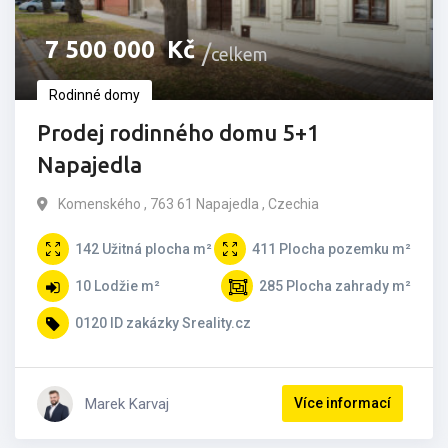
7­ ­­500­ ­­000­ ­­
Kč
celkem
Rodinné domy
Prodej rodinného domu 5+1
Napajedla
Komenského , 763 61 Napajedla , Czechia
142
Užitná plocha m²
411
Plocha pozemku m²
10
Lodžie m²
285
Plocha zahrady m²
0120
ID zakázky Sreality.cz
Marek Karvaj
Více informací