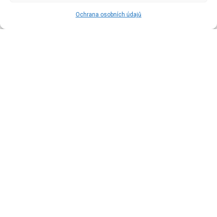
Blog & Články
Ochrana osobních údajů
Obchodní podmínky
Ochrana osobních údajů
Kontaktujte nás
Newsletter
Buďte informovaní o všech novinkách!