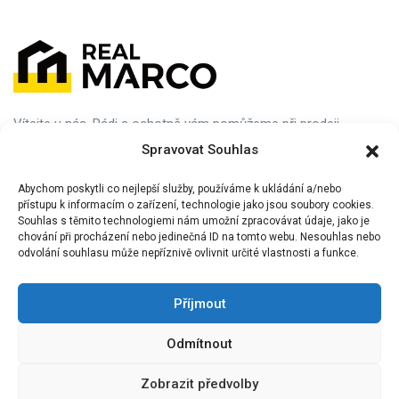
Vítejte u nás. Rádi a ochotně vám pomůžeme při prodeji,
nákupu nebo pronájmu vaší ideální nemovitosti. Navštivte nás
Spravovat Souhlas
nebo nám dejte vědět, jak vám můžeme pomoci.
Abychom poskytli co nejlepší služby, používáme k ukládání a/nebo
přístupu k informacím o zařízení, technologie jako jsou soubory cookies.
Souhlas s těmito technologiemi nám umožní zpracovávat údaje, jako je
chování při procházení nebo jedinečná ID na tomto webu. Nesouhlas nebo
odvolání souhlasu může nepříznivě ovlivnit určité vlastnosti a funkce.
Příjmout
Informace
Odmítnout
O nás
Zobrazit předvolby