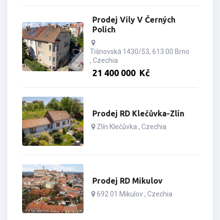
Prodej Vily V Černých
Polích
Tišnovská 1430/53, 613 00 Brno
, Czechia
21­ ­­400­ ­­000­ ­­
Kč
Prodej RD Klečůvka-Zlín
Zlín Klečůvka , Czechia
Prodej RD Mikulov
692 01 Mikulov , Czechia