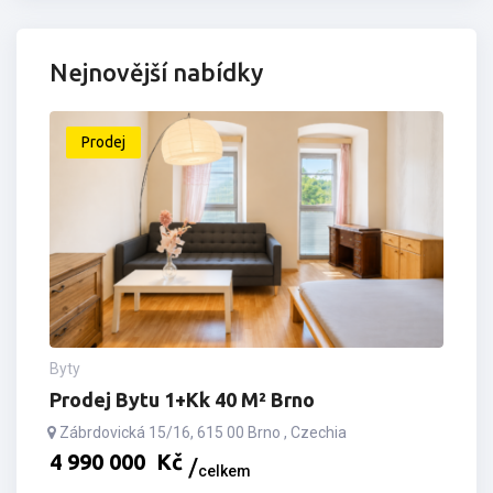
Nejnovější nabídky
Prodej
Byty
Prodej Bytu 1+kk 40 M² Brno
Zábrdovická 15/16, 615 00 Brno , Czechia
4­ ­­990­ ­­000­ ­­
Kč
celkem