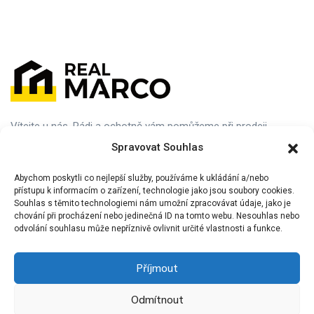
Vítejte u nás. Rádi a ochotně vám pomůžeme při prodeji,
nákupu nebo pronájmu vaší ideální nemovitosti. Navštivte nás
Spravovat Souhlas
nebo nám dejte vědět, jak vám můžeme pomoci.
Abychom poskytli co nejlepší služby, používáme k ukládání a/nebo
přístupu k informacím o zařízení, technologie jako jsou soubory cookies.
Souhlas s těmito technologiemi nám umožní zpracovávat údaje, jako je
chování při procházení nebo jedinečná ID na tomto webu. Nesouhlas nebo
odvolání souhlasu může nepříznivě ovlivnit určité vlastnosti a funkce.
Příjmout
Informace
Odmítnout