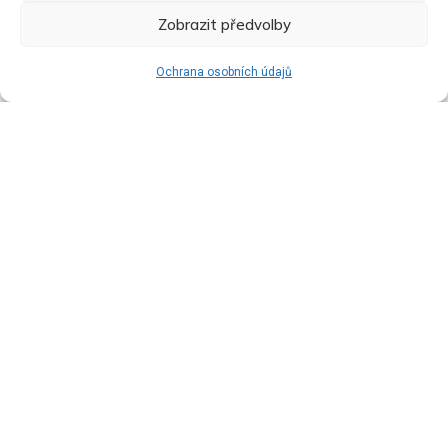
O nás
Zobrazit předvolby
Blog & Články
Ochrana osobních údajů
Obchodní podmínky
Ochrana osobních údajů
Kontaktujte nás
Newsletter
Buďte informovaní o všech novinkách!