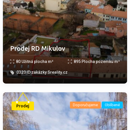
Prodej RD Mikulov
80
Užitná plocha m²
895
Plocha pozemku m²
0320
ID zakázky Sreality.cz
Doporučujeme
Oblíbené
Prodej