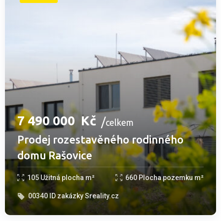
7­ ­­490­ ­­000­ ­­
Kč
celkem
Prodej rozestavěného rodinného
domu Rašovice
105
Užitná plocha m²
660
Plocha pozemku m²
00340
ID zakázky Sreality.cz