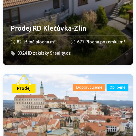
Prodej RD Klečůvka-Zlín
82
Užitná plocha m²
677
Plocha pozemku m²
0324
ID zakázky Sreality.cz
Doporučujeme
Oblíbené
Prodej