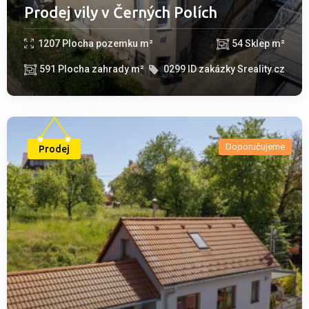
Prodej vily v Černých Polích
1207
Plocha pozemku m²
54
Sklep m²
591
Plocha zahrady m²
0299
ID zakázky Sreality.cz
Doporučujeme
Prodej