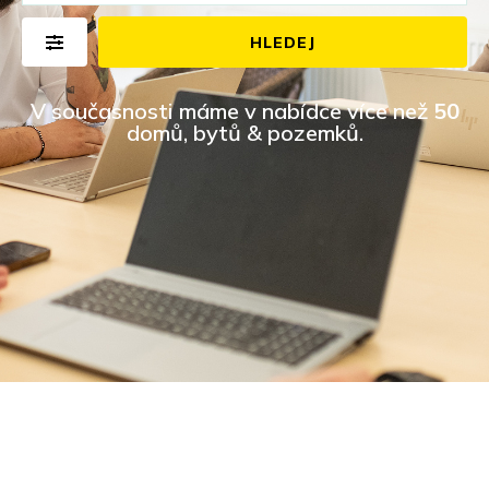
HLEDEJ
V současnosti máme v nabídce více než
50
domů, bytů & pozemků.​