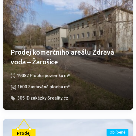
Prodej komerčního areálu Zdravá
voda – Žarošice
19082
Plocha pozemku m²
1600
Zastavěná plocha m²
305
ID zakázky Sreality.cz
Oblíbené
Prodej