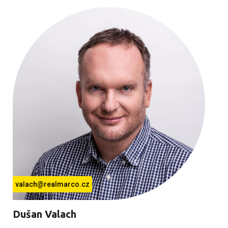
valach@realmarco.cz
Dušan Valach