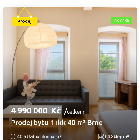
Novinka
Prodej
4­ ­­990­ ­­000­ ­­
Kč
celkem
Prodej bytu 1+kk 40 m² Brno
40.5
Užitná plocha m²
0
4
Sklep m²