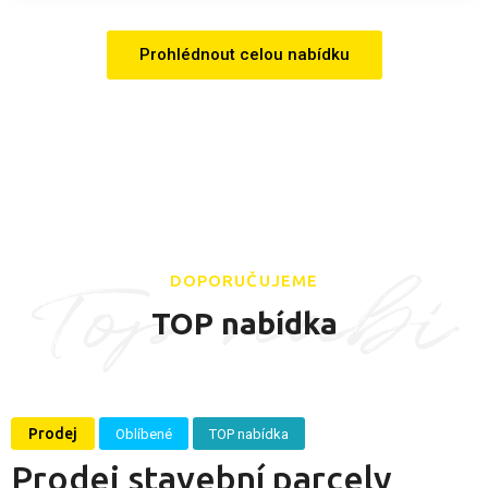
Prohlédnout celou nabídku
Top nabí
DOPORUČUJEME
TOP nabídka
dka
Prodej
Oblíbené
TOP nabídka
Prodej stavební parcely