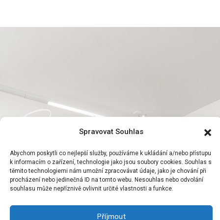
Zastavte se
Projděte světem realit
Spravovat Souhlas
bezpečně s námi.
Stavte se na
Abychom poskytli co nejlepší služby, používáme k ukládání a/nebo přístupu
kávu.
k informacím o zařízení, technologie jako jsou soubory cookies. Souhlas s
těmito technologiemi nám umožní zpracovávat údaje, jako je chování při
procházení nebo jedinečná ID na tomto webu. Nesouhlas nebo odvolání
souhlasu může nepříznivě ovlivnit určité vlastnosti a funkce.
Kontaktujte nás
Příjmout