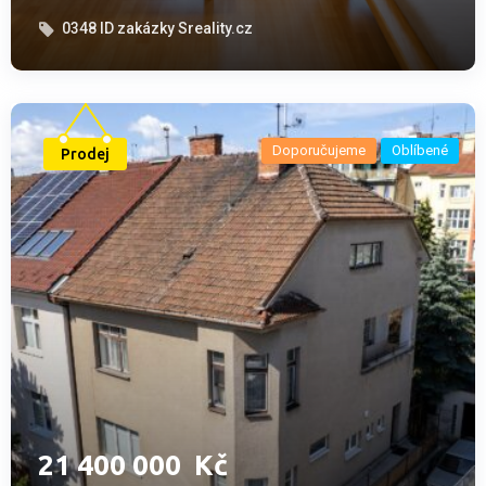
0348
ID zakázky Sreality.cz
Doporučujeme
Oblíbené
Prodej
21­ ­­400­ ­­000­ ­­
Kč