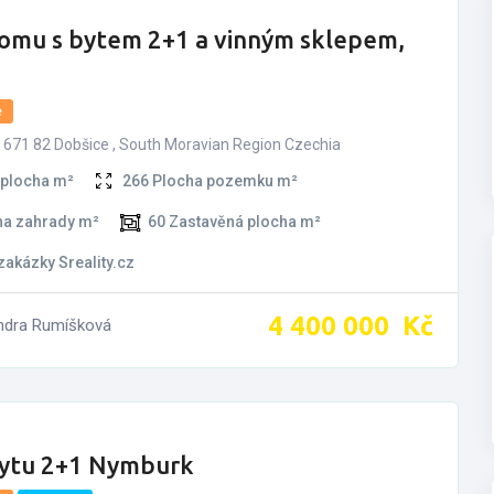
domu s bytem 2+1 a vinným sklepem,
e
 671 82 Dobšice , South Moravian Region Czechia
 plocha m²
266
Plocha pozemku m²
ha zahrady m²
60
Zastavěná plocha m²
 zakázky Sreality.cz
4­ ­­400­ ­­000­ ­­
Kč
ndra Rumíšková
bytu 2+1 Nymburk