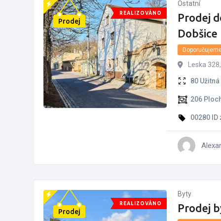
Ostatní
REALIZOVÁNO
Prodej 
Prodej
Dobšice
Doporučujem
Leska 328,
80
Užitná
206
Ploc
00280
ID
Alexa
Byty
REALIZOVÁNO
Prodej 
Prodej