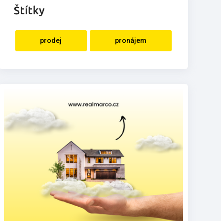
Štítky
prodej
pronájem