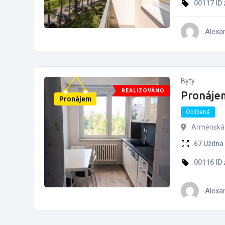
00117
ID
Alexa
Byty
REALIZOVÁNO
Pronájem
Pronájem
Oblíbené
Arménská 
67
Užitná
00116
ID
Alexa