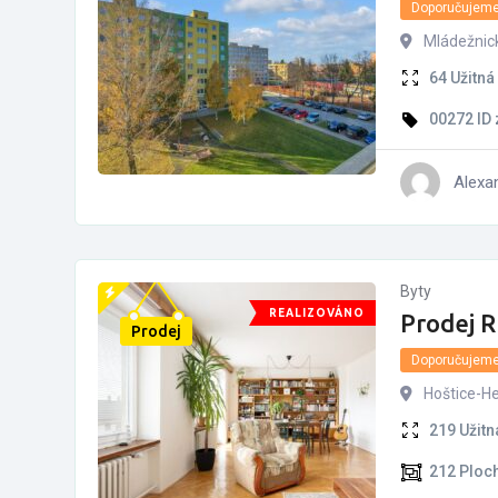
Doporučujem
Mládežnic
64
Užitná
00272
ID
Alexa
Byty
REALIZOVÁNO
Prodej R
Prodej
Doporučujem
Hoštice-He
219
Užitn
212
Ploc