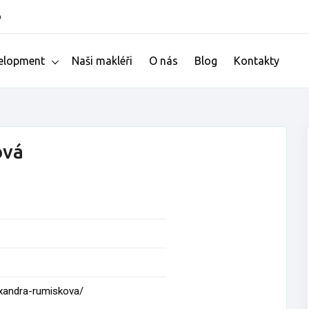
o
elopment
Naši makléři
O nás
Blog
Kontakty
ová
exandra-rumiskova/