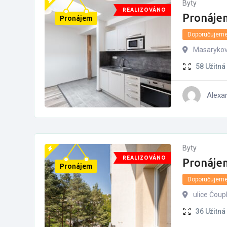
Byty
REALIZOVÁNO
Pronáje
Pronájem
Doporučujem
Masarykov
58
Užitná
Alexa
Byty
REALIZOVÁNO
Pronáje
Pronájem
Doporučujem
ulice Čoup
36
Užitná