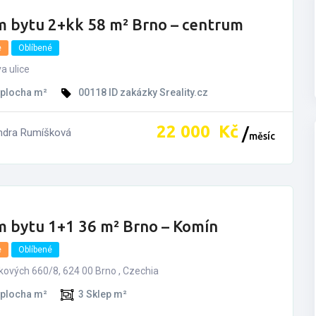
m bytu 2+kk 58 m² Brno – centrum
e
Oblíbené
a ulice
 plocha m²
00118
ID zakázky Sreality.cz
22­ ­­000­ ­­
Kč
ndra Rumíšková
měsíc
m bytu 1+1 36 m² Brno – Komín
e
Oblíbené
kových 660/8, 624 00 Brno , Czechia
 plocha m²
3
Sklep m²