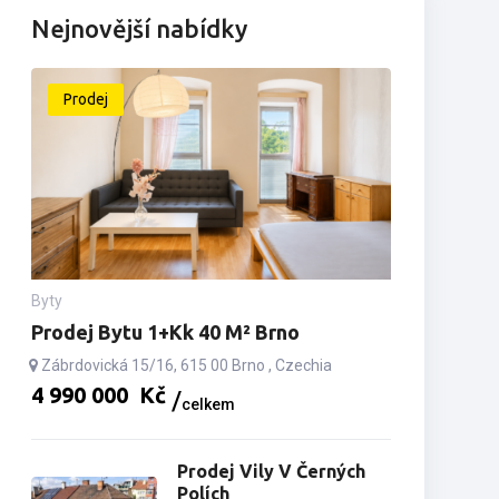
Nejnovější nabídky
Prodej
Byty
Prodej Bytu 1+kk 40 M² Brno
Zábrdovická 15/16, 615 00 Brno , Czechia
4­ ­­990­ ­­000­ ­­
Kč
celkem
Prodej Vily V Černých
Polích