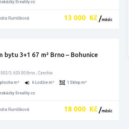
 zakázky Sreality.cz
13­ ­­000­ ­­
Kč
ndra Rumíšková
měsíc
 bytu 3+1 67 m² Brno – Bohunice
502/3, 625 00 Brno , Czechia
 plocha m²
6
Lodžie m²
1
Sklep m²
 zakázky Sreality.cz
18­ ­­000­ ­­
Kč
ndra Rumíšková
měsíc