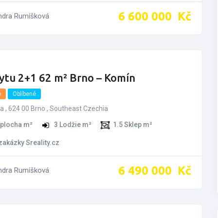
6­ ­­600­ ­­000­ ­­
Kč
ndra Rumíšková
ytu 2+1 62 m² Brno – Komín
e
Oblíbené
 , 624 00 Brno , Southeast Czechia
 plocha m²
3
Lodžie m²
1.5
Sklep m²
 zakázky Sreality.cz
6­ ­­490­ ­­000­ ­­
Kč
ndra Rumíšková