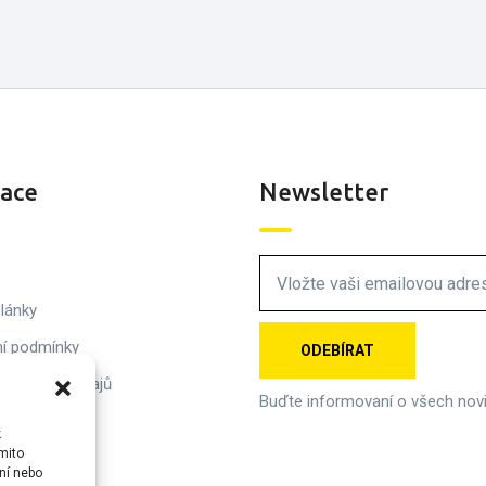
ace
Newsletter
lánky
í podmínky
 osobních údajů
Buďte informovaní o všech nov
jte nás
k
mito
ní nebo