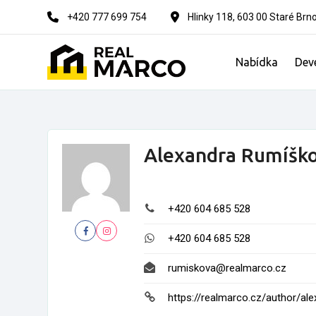
Skip
+420 777 699 754
Hlinky 118, 603 00 Staré Brn
to
content
Nabídka
Dev
Alexandra Rumíšk
+420 604 685 528
+420 604 685 528
rumiskova@realmarco.cz
https://realmarco.cz/author/al