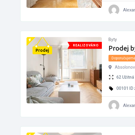
Alexa
Byty
REALIZOVÁNO
Prodej b
Prodej
Doporučujem
Absolonova
62
Užitná
00101
ID
Alexa