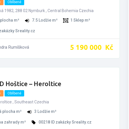
e
Oblíbené
ká 1982, 288 02 Nymburk , Central Bohemia Czechia
 plocha m²
7.5
Lodžie m²
1
Sklep m²
 zakázky Sreality.cz
5­ ­­190­ ­­000­ ­­
Kč
ndra Rumíšková
D Hoštice – Heroltice
e
Oblíbené
roltice , Southeast Czechia
á plocha m²
3
Lodžie m²
ha zahrady m²
00218
ID zakázky Sreality.cz