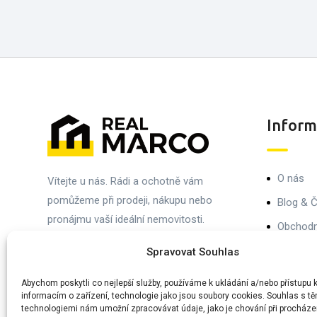
Inform
O nás
Vítejte u nás. Rádi a ochotně vám
pomůžeme při prodeji, nákupu nebo
Blog & Č
pronájmu vaší ideální nemovitosti.
Obchodn
Navštivte nás nebo nám dejte vědět, jak
Ochrana
Spravovat Souhlas
vám můžeme pomoci.
Kontaktu
Abychom poskytli co nejlepší služby, používáme k ukládání a/nebo přístupu 
informacím o zařízení, technologie jako jsou soubory cookies. Souhlas s tě
technologiemi nám umožní zpracovávat údaje, jako je chování při procháze