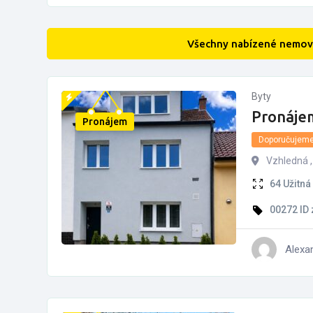
Všechny nabízené nemovi
Byty
Pronáje
Pronájem
Doporučujem
Vzhledná ,
64
Užitná
00272
ID
Alexa