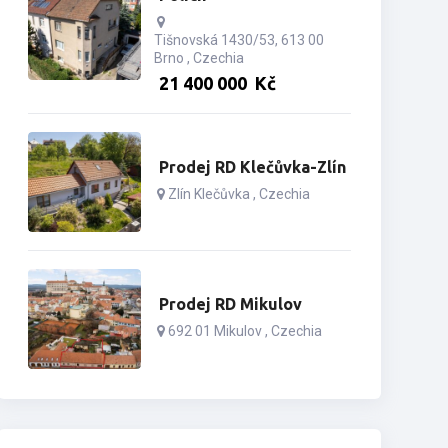
Tišnovská 1430/53, 613 00
Brno , Czechia
21­ ­­400­ ­­000­ ­­
Kč
Prodej RD Klečůvka-Zlín
Zlín Klečůvka , Czechia
Prodej RD Mikulov
692 01 Mikulov , Czechia