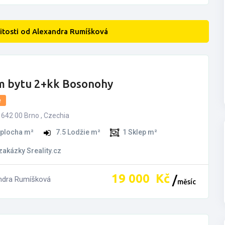
tosti od Alexandra Rumíšková
m bytu 2+kk Bosonohy
e
 642 00 Brno , Czechia
 plocha m²
7.5
Lodžie m²
1
Sklep m²
 zakázky Sreality.cz
19­ ­­000­ ­­
Kč
ndra Rumíšková
měsíc