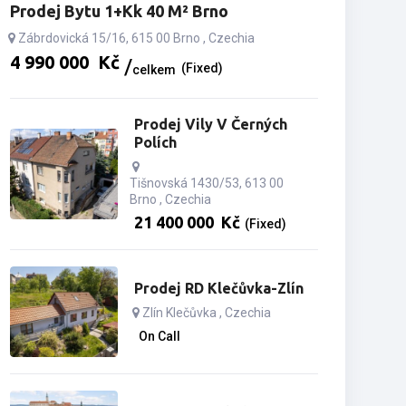
Prodej Bytu 1+kk 40 M² Brno
Zábrdovická 15/16, 615 00 Brno , Czechia
4­ ­­990­ ­­000­ ­­
Kč
(Fixed)
celkem
Prodej Vily V Černých
Polích
Tišnovská 1430/53, 613 00
Brno , Czechia
21­ ­­400­ ­­000­ ­­
Kč
(Fixed)
Prodej RD Klečůvka-Zlín
Zlín Klečůvka , Czechia
On Call