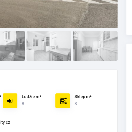
²
Lodžie m²
Sklep m²
8
8
ity.cz