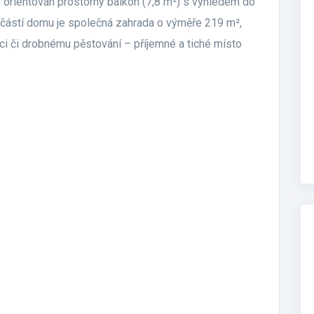
je orientován prostorný balkon (7,8 m²) s výhledem do
oučástí domu je společná zahrada o výměře 219 m²,
aci či drobnému pěstování – příjemné a tiché místo