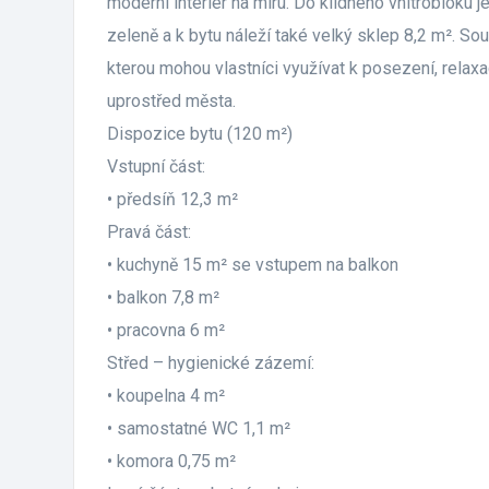
moderní interiér na míru. Do klidného vnitrobloku 
zeleně a k bytu náleží také velký sklep 8,2 m². S
kterou mohou vlastníci využívat k posezení, relax
uprostřed města.
Dispozice bytu (120 m²)
Vstupní část:
• předsíň 12,3 m²
Pravá část:
• kuchyně 15 m² se vstupem na balkon
• balkon 7,8 m²
• pracovna 6 m²
Střed – hygienické zázemí:
• koupelna 4 m²
• samostatné WC 1,1 m²
• komora 0,75 m²