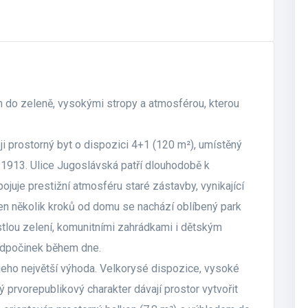
 do zeleně, vysokými stropy a atmosférou, kterou
i prostorný byt o dispozici 4+1 (120 m²), umístěný
 1913. Ulice Jugoslávská patří dlouhodobě k
juje prestižní atmosféru staré zástavby, vynikající
en několik kroků od domu se nachází oblíbený park
tlou zelení, komunitními zahrádkami i dětským
 odpočinek během dne.
e jeho největší výhoda. Velkorysé dispozice, vysoké
ý prvorepublikový charakter dávají prostor vytvořit