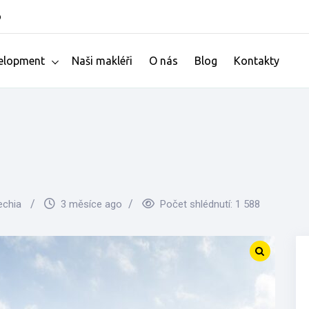
o
elopment
Naši makléři
O nás
Blog
Kontakty
zechia
3 měsíce ago
Počet shlédnutí:
1 588