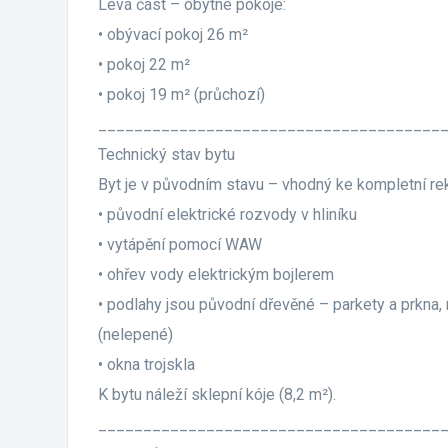
Levá část – obytné pokoje:
• obývací pokoj 26 m²
• pokoj 22 m²
• pokoj 19 m² (průchozí)
______________________________________
Technický stav bytu
Byt je v původním stavu – vhodný ke kompletní rek
• původní elektrické rozvody v hliníku
• vytápění pomocí WAW
• ohřev vody elektrickým bojlerem
• podlahy jsou původní dřevěné – parkety a prkna,
(nelepené)
• okna trojskla
K bytu náleží sklepní kóje (8,2 m²).
______________________________________