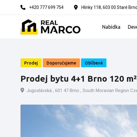
Skip
+420 777 699 754
Hlinky 118, 603 00 Staré Brn
to
content
Nabídka
Dev
Prodej
Doporučujeme
Oblíbené
Prodej bytu 4+1 Brno 120 m²
Jugoslávská , 601 47 Brno , South Moravian Region C