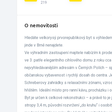
219
O nemovitosti
Hledáte velkorysý prvorepublikový byt s výhledem
jinde v Brně nenajdete.
Ve výhradním zastoupení majitele nabízím k prodej
ve 3. patře elegantního cihlového domu z roku cca
nejvyhledávanějším adresám v Černých Polích – spo
občanskou vybavenost i rychlý dosah do centra. J
Schreberovy zahrádky s relaxačními zónami, vzros
hřištěm. Ideální místo pro ranní kávu, procházku i
Byt je určen k celkové rekonstrukci – a právě to j
stropy 3,4 m, původní rozvržení „do kruhu“ i osobit