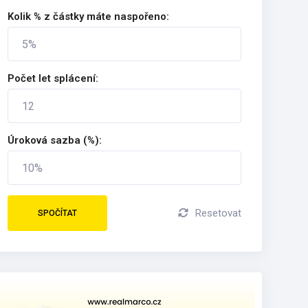
Kolik % z částky máte naspořeno:
Počet let splácení:
Úroková sazba (%):
Resetovat
SPOČÍTAT