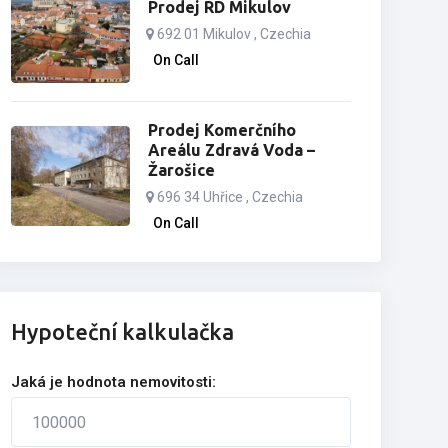
Prodej RD Mikulov
692 01 Mikulov , Czechia
On Call
Prodej Komerčního
Areálu Zdravá Voda –
Žarošice
696 34 Uhřice , Czechia
On Call
Hypoteční kalkulačka
Jaká je hodnota nemovitosti: