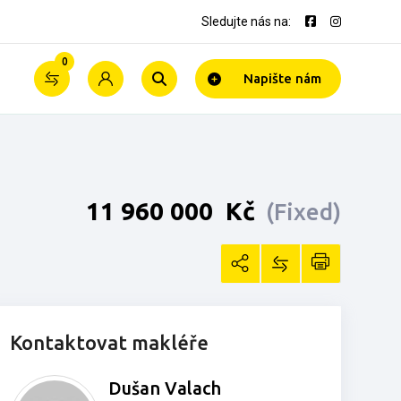
Sledujte nás na:
0
Napište nám
11­ ­­960­ ­­000­ ­­
Kč
(Fixed)
Kontaktovat makléře
Dušan Valach