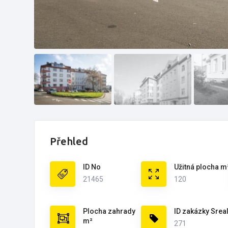
Přehled
ID No
Užitná plocha m
21465
120
Plocha zahrady
ID zakázky Sreal
m²
271