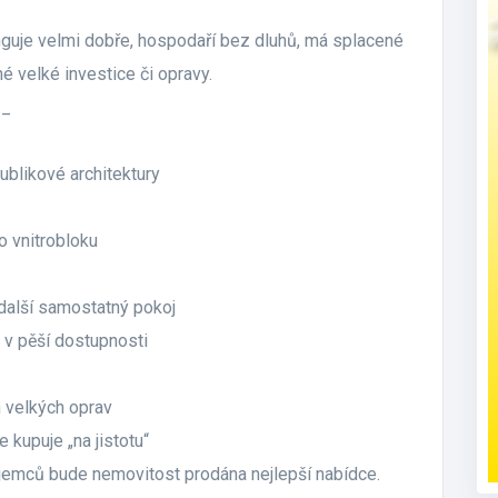
nguje velmi dobře, hospodaří bez dluhů, má splacené
é velké investice či opravy.
__
blikové architektury
o vnitrobloku
 další samostatný pokoj
e v pěší dostupnosti
h velkých oprav
e kupuje „na jistotu“
ájemců bude nemovitost prodána nejlepší nabídce.