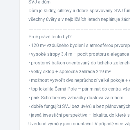
SVJ a dům
Dům je klidný, cihlový a dobře spravovaný. SVJ fu
všechny úvěry a v nejbližších letech neplánuje žádn
______________________________________
Proč právě tento byt?
• 120 m² vzdušného bydlení s atmosférou prvorepu
• vysoké stropy 3,4 m – pocit prostoru a elegance
• prostorný balkon orientovaný do tichého zelenéh
• velký sklep + společná zahrada 219 m²
• možnost vytvořit dva neprůchozí velké pokoje +
• top lokalita Černá Pole – pár minut do centra, vš
• park Schreberovy zahrádky doslova za rohem
• dobře fungující SVJ bez úvěrů a bez plánovanýc
• jasná investiční perspektiva – lokalita, do které s
Uvedené výměry jsou orientační. V případě více z