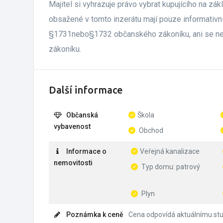
Majitel si vyhrazuje právo vybrat kupujícího na zák
obsažené v tomto inzerátu mají pouze informativn
§1731nebo§1732 občanského zákoníku, ani se nej
zákoníku.
Další informace
Občanská
Škola
vybavenost
Obchod
Informace o
Veřejná kanalizace
nemovitosti
Typ domu: patrový
Plyn
Poznámka k ceně
Cena odpovídá aktuálnímu stu