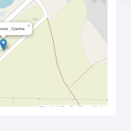
×
vice , Czechia
Leaflet
|
©
OpenStreetMap
contributors