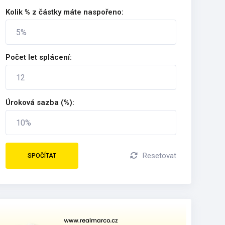
Kolik % z částky máte naspořeno:
Počet let splácení:
Úroková sazba (%):
Resetovat
SPOČÍTAT