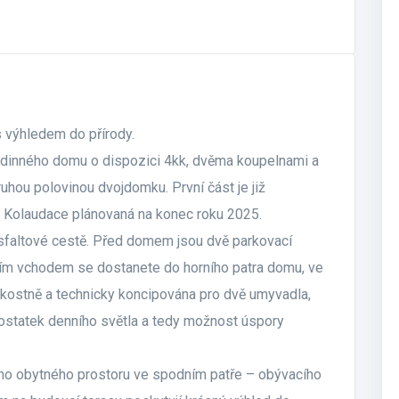
výhledem do přírody.
dinného domu o dispozici 4kk, dvěma koupelnami a
ou polovinou dvojdomku. První část je již
ví. Kolaudace plánovaná na konec roku 2025.
sfaltové cestě. Před domem jsou dvě parkovací
vním vchodem se dostanete do horního patra domu, ve
likostně a technicky koncipována pro dvě umyvadla,
 dostatek denního světla a tedy možnost úspory
ho obytného prostoru ve spodním patře – obývacího