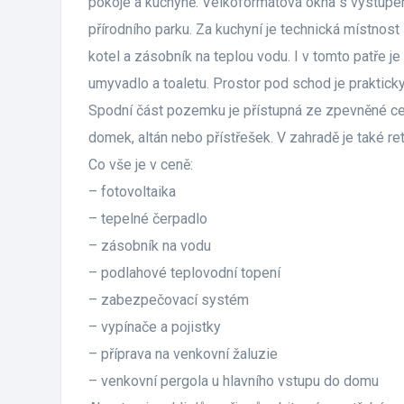
pokoje a kuchyně. Velkoformátová okna s výstupem
přírodního parku. Za kuchyní je technická místnost
kotel a zásobník na teplou vodu. I v tomto patře 
umyvadlo a toaletu. Prostor pod schod je prakticky
Spodní část pozemku je přístupná ze zpevněné ce
domek, altán nebo přístřešek. V zahradě je také re
Co vše je v ceně:
– fotovoltaika
– tepelné čerpadlo
– zásobník na vodu
– podlahové teplovodní topení
– zabezpečovací systém
– vypínače a pojistky
– příprava na venkovní žaluzie
– venkovní pergola u hlavního vstupu do domu