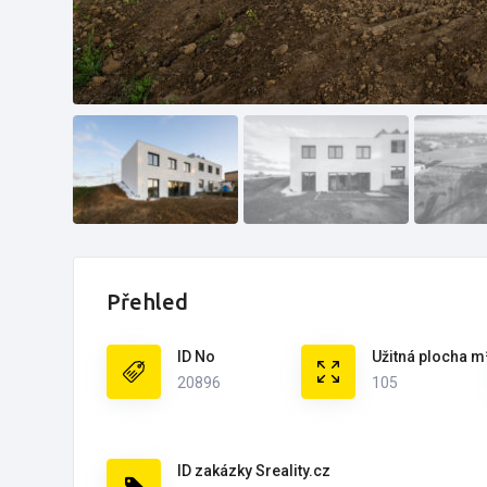
Přehled
ID No
Užitná plocha m
20896
105
ID zakázky Sreality.cz