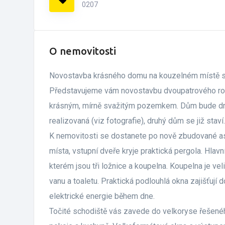
0207
O nemovitosti
Novostavba krásného domu na kouzelném místě s 
Představujeme vám novostavbu dvoupatrového ro
krásným, mírně svažitým pozemkem. Dům bude druh
realizovaná (viz fotografie), druhý dům se již sta
K nemovitosti se dostanete po nově zbudované a
místa, vstupní dveře kryje praktická pergola. Hla
kterém jsou tři ložnice a koupelna. Koupelna je ve
vanu a toaletu. Praktická podlouhlá okna zajišťují
elektrické energie během dne.
Točité schodiště vás zavede do velkoryse řešené