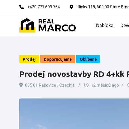
Skip
+420 777 699 754
Hlinky 118, 603 00 Staré Brn
to
content
Nabídka
Dev
Prodej
Doporučujeme
Oblíbené
Prodej novostavby RD 4+kk 
685 01 Rašovice , Czechia
12 měsíců ago