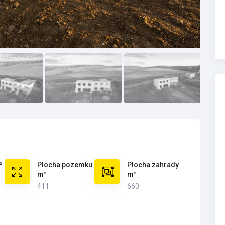
²
Plocha pozemku
Plocha zahrady
m²
m²
411
660