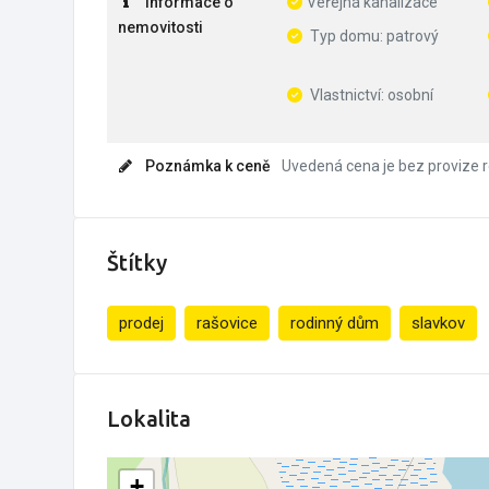
Informace o
Veřejná kanalizace
nemovitosti
Typ domu: patrový
Vlastnictví: osobní
Poznámka k ceně
Uvedená cena je bez provize r
Štítky
prodej
rašovice
rodinný dům
slavkov
Lokalita
+