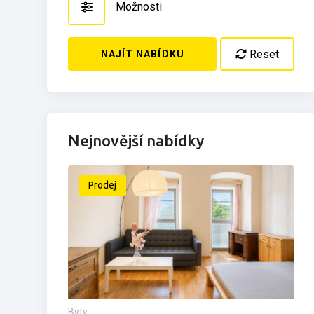
Možnosti
Reset
NAJÍT NABÍDKU
Nejnovější nabídky
Prodej
Byty