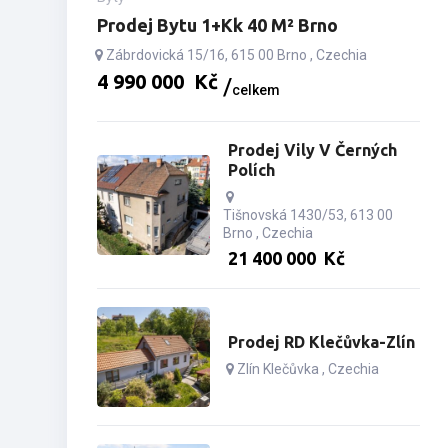
Prodej Bytu 1+kk 40 M² Brno
Zábrdovická 15/16, 615 00 Brno , Czechia
4­ ­­990­ ­­000­ ­­
Kč
celkem
Prodej Vily V Černých
Polích
Tišnovská 1430/53, 613 00
Brno , Czechia
21­ ­­400­ ­­000­ ­­
Kč
Prodej RD Klečůvka-Zlín
Zlín Klečůvka , Czechia