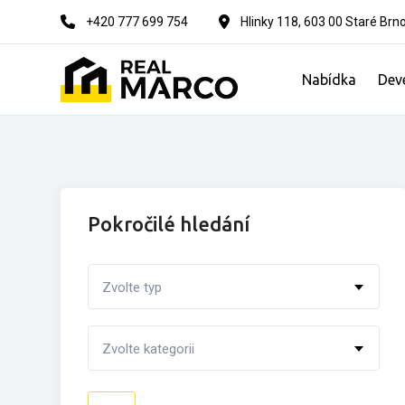
Skip
+420 777 699 754
Hlinky 118, 603 00 Staré Brn
to
content
Nabídka
Dev
Pokročilé hledání
Zvolte typ
Zvolte kategorii