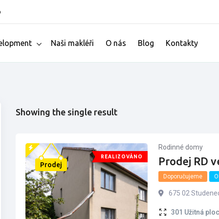
o
elopment
Naši makléři
O nás
Blog
Kontakty
Showing the single result
Rodinné domy
REALIZOVÁNO
Prodej RD v
Prodej
Doporučujeme
O
675 02 Studenec
301
Užitná plo