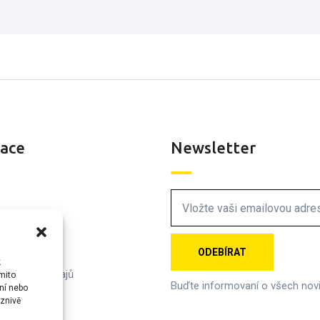
ace
Newsletter
lánky
í podmínky
k
 osobních údajů
mito
Buďte informovaní o všech nov
ní nebo
jte nás
znivě