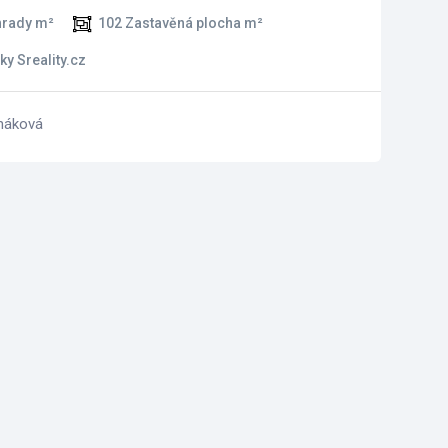
hrady m²
102
Zastavěná plocha m²
ky Sreality.cz
náková