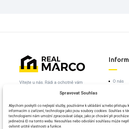
Inform
O nás
Vítejte u nás. Rádi a ochotně vám
pomůžeme při prodeji, nákupu nebo
Blog & Č
Spravovat Souhlas
pronájmu vaší ideální nemovitosti.
Obchodn
Navštivte nás nebo nám dejte vědět, jak
Abychom poskytli co nejlepší služby, používáme k ukládání a/nebo přístupu 
Ochrana
informacím o zařízení, technologie jako jsou soubory cookies. Souhlas s tě
vám můžeme pomoci.
technologiemi nám umožní zpracovávat údaje, jako je chování při procháze
Kontaktu
jedinečná ID na tomto webu. Nesouhlas nebo odvolání souhlasu může nepří
ovlivnit určité vlastnosti a funkce.