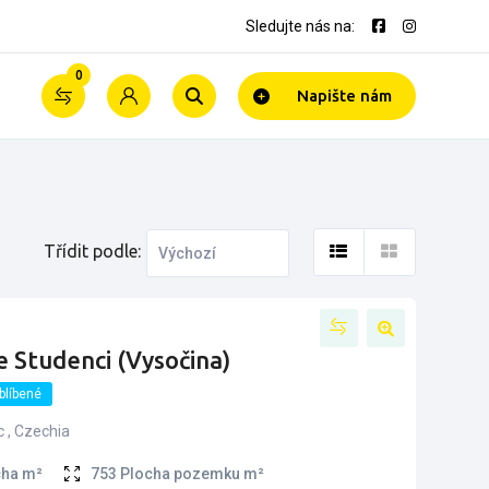
Sledujte nás na:
0
Napište nám
Třídit podle:
e Studenci (Vysočina)
blíbené
 , Czechia
cha m²
753
Plocha pozemku m²