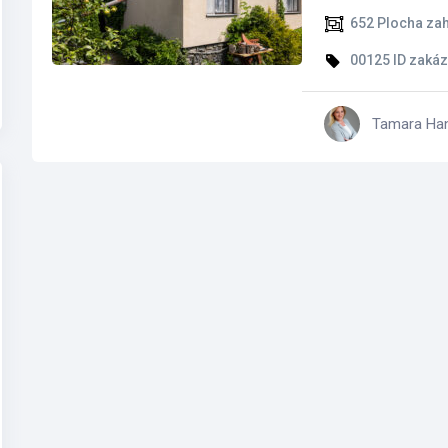
652
Plocha za
00125
ID zakáz
Tamara Ha